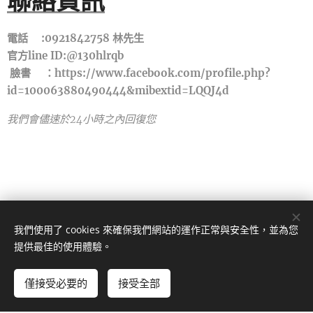
聯絡資訊
電話☎️:0921842758 林先生
官方line ID
:@130hlrqb
臉書🔗：https://www.facebook.com/profile.php?
id=100063880490444&mibextid=LQQJ4d
我們會儘速於24小時之內回復您
我們使用了 cookies 來確保我們網站的運作正常與安全性，並為您
宜蘭縣蘇澳鎮蘇花路三段146號
提供最佳的使用體驗。
版權所有 2023
僅接受必要的
接受全部
由
Webnode
提供技術支援
Cookies
立即開始
免費建立您的網站！