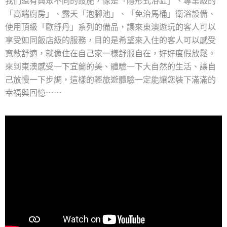
我們還有與眾不同的設施，像是「隱形式浴缸」、專業級的
「高端廚房」、露天「泡腳池」、「免治馬桶」衛浴設備、
使用頂級「歐舒丹」系列的備品，讓來東澳遊玩的客人可以
享受如同飯店級的服務，目的是希望來入住的客人可以感受
寬敞舒適，就像住在自己家一樣舒服自在，好好度假放鬆。
來到東澳感受一下宜蘭的美、體驗一下大自然的生活、讓自
己放慢一下步調，這樣的輕旅遊體驗一定能讓您裝下滿滿的
幸福與回憶⋯⋯